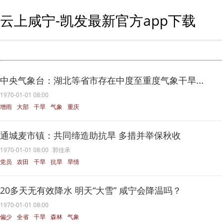
云上咸宁-凯发最新官方app下载
中央气象台：湖北等省市存在中度至重度气象干旱...
1970-01-01 08:00
增雨
大部
干旱
气象
重庆
通城麦市镇：共同缔造助抗旱 多措并举保秋收
1970-01-01 08:00
郭佳承
党员
农田
干旱
抗旱
旱情
20多天无有效降水 明天“大雪” 咸宁会降温吗？
1970-01-01 08:00
偏少
全省
干旱
森林
气象