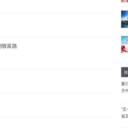
到致富路
推
夏
月
“
逅