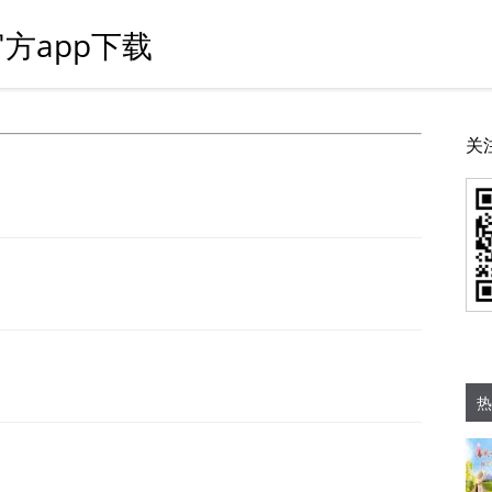
方app下载
关
热