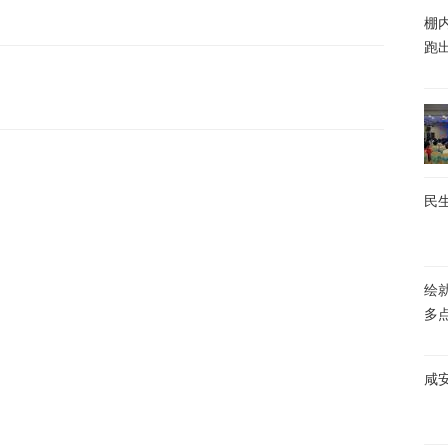
棚内
跑
民生
绘
多
咸