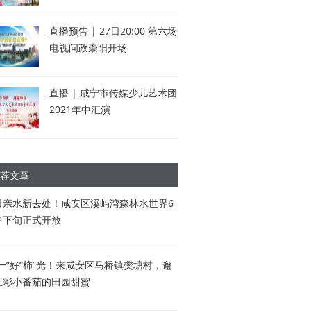
直播预告 | 27日20:00 第六场
电视问政崇阳开场
直播 | 咸宁市传媒少儿艺术团
2021年中汇演
荐文章
日亲水新去处！咸安区溪屿湾森林水世界6
中下旬正式开放
五一”好“柿”光！来咸安区马桥镇樊塘村，邂
五彩小番茄的田园甜蜜