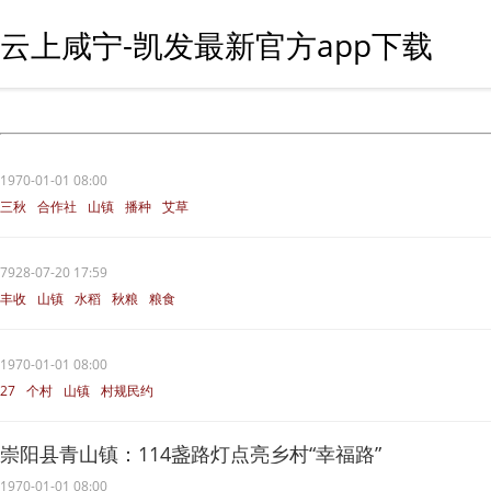
云上咸宁-凯发最新官方app下载
1970-01-01 08:00
三秋
合作社
山镇
播种
艾草
7928-07-20 17:59
丰收
山镇
水稻
秋粮
粮食
1970-01-01 08:00
27
个村
山镇
村规民约
移风易俗
崇阳县青山镇：114盏路灯点亮乡村“幸福路”
1970-01-01 08:00