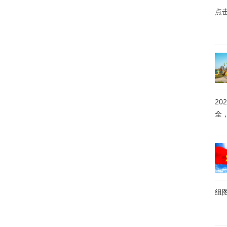
点
20
全
组