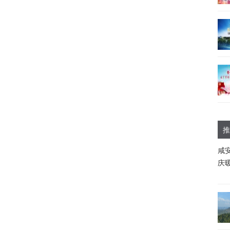
推
咸
庆