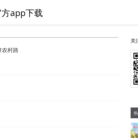
方app下载
关
好农村路
热