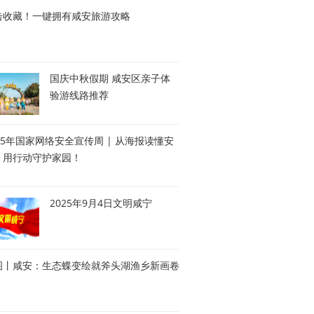
击收藏！一键拥有咸安旅游攻略
国庆中秋假期 咸安区亲子体
验游线路推荐
25年国家网络安全宣传周 | 从海报读懂安
，用行动守护家园！
2025年9月4日文明咸宁
图丨咸安：生态蝶变绘就斧头湖渔乡新画卷