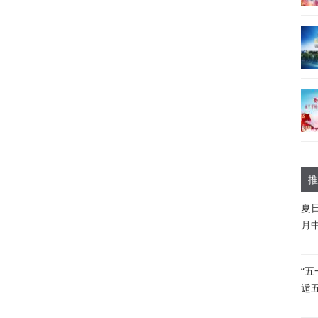
推
夏
月
“
逅