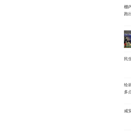
棚内
跑
民生
绘
多
咸