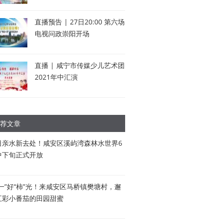
直播预告 | 27日20:00 第六场
电视问政崇阳开场
直播 | 咸宁市传媒少儿艺术团
2021年中汇演
荐文章
日亲水新去处！咸安区溪屿湾森林水世界6
中下旬正式开放
五一”好“柿”光！来咸安区马桥镇樊塘村，邂
五彩小番茄的田园甜蜜