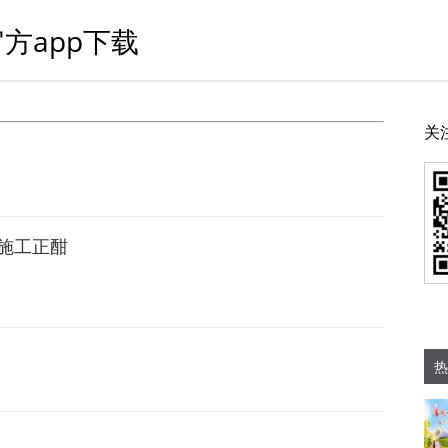
方app下载
关
施工正酣
热