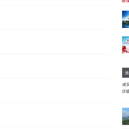
推
咸
庆