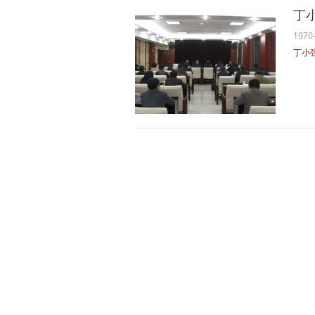
丁
1970-
丁小