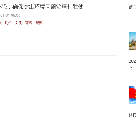
小强：确保突出环境问题治理打胜仗
点
01-01 08:00
强
到位
文明
环境
督察
20
全
组