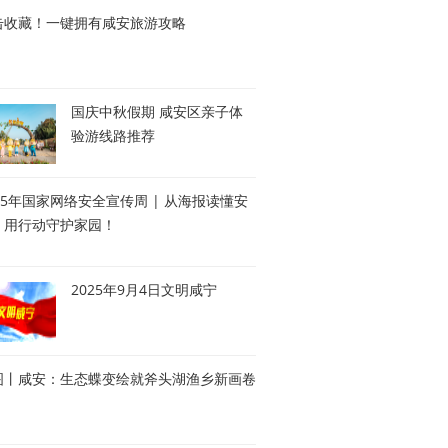
击收藏！一键拥有咸安旅游攻略
国庆中秋假期 咸安区亲子体
验游线路推荐
25年国家网络安全宣传周 | 从海报读懂安
，用行动守护家园！
2025年9月4日文明咸宁
图丨咸安：生态蝶变绘就斧头湖渔乡新画卷