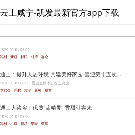
云上咸宁-凯发最新官方app下载
1970-01-01 08:00
冯村
新桥
村民
村湾
群众
通山：提升人居环境 共建美好家园 喜迎第十五次...
1970-01-01 08:00
通山全媒体记者 王贤波
党代会
冯村
攻坚
新桥
脱贫
通山大路乡：优质“蓝精灵” 香甜引客来
1970-01-01 08:00
冯村
小镇
新桥
果匠
蓝莓