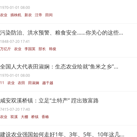
1970-01-01 08:00
农业
插秧机
新农
汪帝
田间
污染防治、洪水预警、粮食安全……你关心的这些...
1848-07-20 17:41
万亿斤
农业
李国英
部长
韩俊
全国人大代表田淑娴：生态农业绘就“鱼米之乡”...
1970-01-01 08:00
11
农业
农田
田淑娴
越干越
咸安双溪桥镇：立足“土特产” 蹚出致富路
7415-07-20 17:40
农业
双溪
大棚
桥镇
香椿
建设农业强国如何走好1年、3年、5年、10年这几...