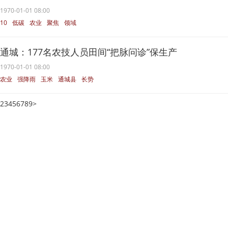
1970-01-01 08:00
10
低碳
农业
聚焦
领域
通城：177名农技人员田间“把脉问诊”保生产
1970-01-01 08:00
农业
强降雨
玉米
通城县
长势
2
3
4
5
6
7
8
9
>