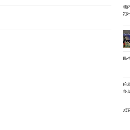
棚内
跑
民生
绘
多
咸