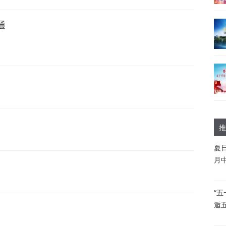
通
推
夏
月
“
逅