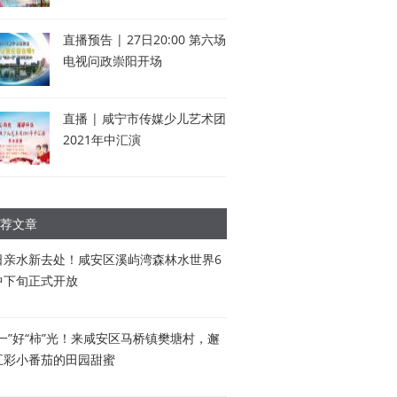
直播预告 | 27日20:00 第六场
电视问政崇阳开场
直播 | 咸宁市传媒少儿艺术团
2021年中汇演
荐文章
日亲水新去处！咸安区溪屿湾森林水世界6
中下旬正式开放
五一”好“柿”光！来咸安区马桥镇樊塘村，邂
五彩小番茄的田园甜蜜