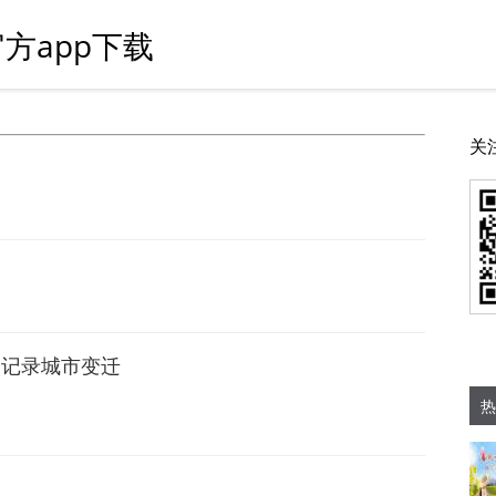
方app下载
关
 记录城市变迁
热