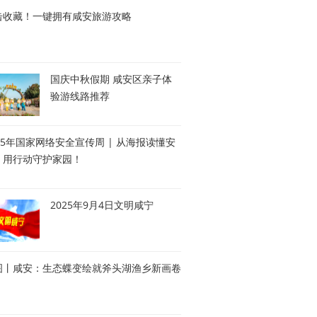
击收藏！一键拥有咸安旅游攻略
国庆中秋假期 咸安区亲子体
验游线路推荐
25年国家网络安全宣传周 | 从海报读懂安
，用行动守护家园！
2025年9月4日文明咸宁
图丨咸安：生态蝶变绘就斧头湖渔乡新画卷