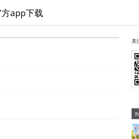
方app下载
关
热