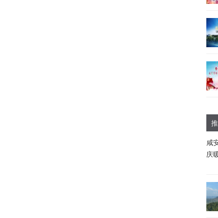
推
咸
庆