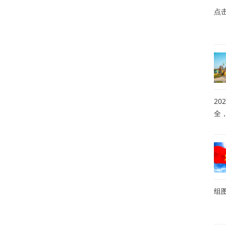
点
20
全
组