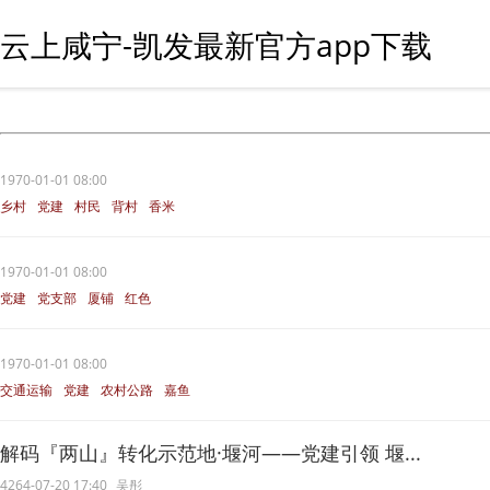
云上咸宁-凯发最新官方app下载
1970-01-01 08:00
乡村
党建
村民
背村
香米
1970-01-01 08:00
党建
党支部
厦铺
红色
集体经济
1970-01-01 08:00
交通运输
党建
农村公路
嘉鱼
干部
解码『两山』转化示范地·堰河——党建引领 堰...
4264-07-20 17:40
吴彤