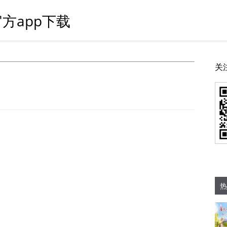
方app下载
关
热