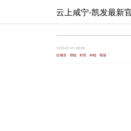
云上咸宁-凯发最新官
1970-01-01 08:00
任继良
增收
村民
种植
蜀葵