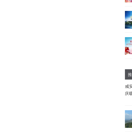
推
咸
庆