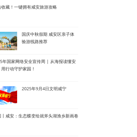
击收藏！一键拥有咸安旅游攻略
国庆中秋假期 咸安区亲子体
验游线路推荐
25年国家网络安全宣传周 | 从海报读懂安
，用行动守护家园！
2025年9月4日文明咸宁
图丨咸安：生态蝶变绘就斧头湖渔乡新画卷