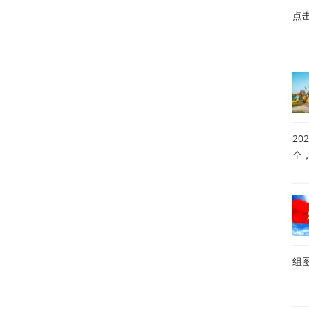
点
20
全
组