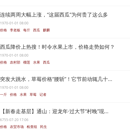
连续两周大幅上涨，“这届西瓜”为何贵了这么多
1970-01-01 08:00
价格
李老板
每斤
西瓜
麒麟
西瓜降价上热搜！时令水果上市，价格走势如何？
1970-01-01 08:00
价格
农村部
榴莲
水果
西瓜
突发大跳水，草莓价格“腰斩”！它节前动辄几十...
1970-01-01 08:00
一斤
价格
水果
草莓
记者
【新春走基层】通山：迎龙年·过大节“村晚”现...
6755-07-20 17:06
价格
农贸市场
检查组
民生