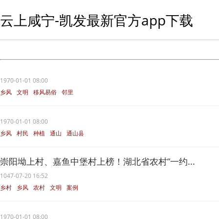
云上咸宁-凯发最新官方app下载
1970-01-01 08:00
乡风
文明
移风易俗
邻里
1970-01-01 08:00
乡风
村民
种植
通山
通山县
崇阳坳上村、嘉鱼中堡村上榜！湖北省农村“一约...
1047-07-20 16:52
乡村
乡风
农村
文明
案例
1970-01-01 08:00